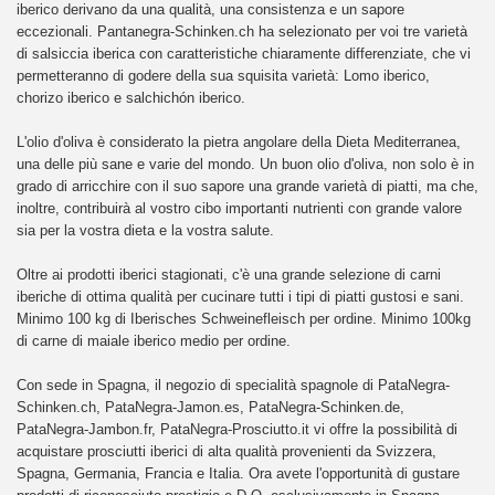
iberico derivano da una qualità, una consistenza e un sapore
eccezionali. Pantanegra-Schinken.ch ha selezionato per voi tre varietà
di salsiccia iberica con caratteristiche chiaramente differenziate, che vi
permetteranno di godere della sua squisita varietà: Lomo iberico,
chorizo iberico e salchichón iberico.
L'olio d'oliva è considerato la pietra angolare della Dieta Mediterranea,
una delle più sane e varie del mondo. Un buon olio d'oliva, non solo è in
grado di arricchire con il suo sapore una grande varietà di piatti, ma che,
inoltre, contribuirà al vostro cibo importanti nutrienti con grande valore
sia per la vostra dieta e la vostra salute.
Oltre ai prodotti iberici stagionati, c'è una grande selezione di carni
iberiche di ottima qualità per cucinare tutti i tipi di piatti gustosi e sani.
Minimo 100 kg di Iberisches Schweinefleisch per ordine. Minimo 100kg
di carne di maiale iberico medio per ordine.
Con sede in Spagna, il negozio di specialità spagnole di PataNegra-
Schinken.ch, PataNegra-Jamon.es, PataNegra-Schinken.de,
PataNegra-Jambon.fr, PataNegra-Prosciutto.it vi offre la possibilità di
acquistare prosciutti iberici di alta qualità provenienti da Svizzera,
Spagna, Germania, Francia e Italia. Ora avete l'opportunità di gustare