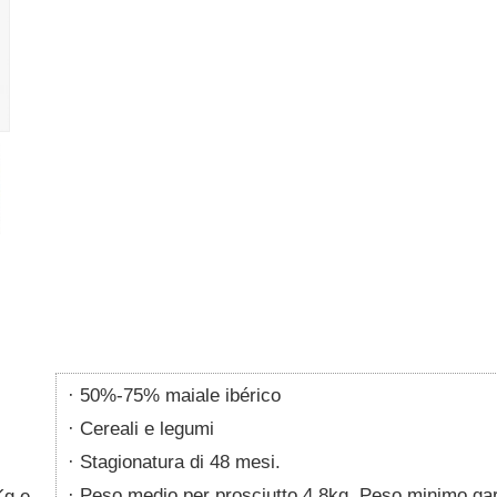
50%-75% maiale ibérico
Cereali e legumi
Stagionatura di 48 mesi.
Peso medio per prosciutto 4.8kg. Peso minimo gar
Kg e