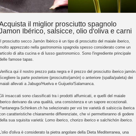
Acquista il miglior prosciutto spagnolo
Jamon Ibérico, salsicce, olio d'oliva e carni
Il prosciutto secco Jamón Ibérico è un tipo di prosciutto del maiale iberico,
molto apprezzato nella gastronomia spagnola spesso considerato come un
articolo di alta cucina e di lusso gastronomico. Sono l'ingrediente principale
delle famose tapas.
Verifica qui il nostro prezzo pata negra e il prezzo del prosciutto iberico jamón
Scegliere la parte posteriore (prosciutto/jamón) o anteriore (spalla/paleta) dei
maiali allevati a Jabugo/Huelva e Guijuelo/Salamanca.
Gli insaccati sono classificati tra i prodotti affumicati, e quelli del maiale
iberico derivano da una qualità, una consistenza e un sapore eccezionali.
Pantanegra-Schinken.ch ha selezionato per voi tre varietà di salsiccia iberica
con caratteristiche chiaramente differenziate, che vi permetteranno di godere
della sua squisita varietà: Lomo iberico, chorizo iberico e salchichón iberico.
L'olio d'oliva è considerato la pietra angolare della Dieta Mediterranea, una