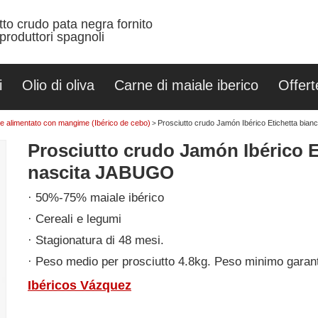
utto crudo pata negra fornito
produttori spagnoli
i
Olio di oliva
Carne di maiale iberico
Offert
ria e alimentato con mangime (Ibérico de cebo)
Prosciutto crudo Jamón Ibérico Etichetta bia
>
Prosciutto crudo Jamón Ibérico E
nascita JABUGO
50%-75% maiale ibérico
Cereali e legumi
Stagionatura di 48 mesi.
Peso medio per prosciutto 4.8kg. Peso minimo garant
Ibéricos Vázquez