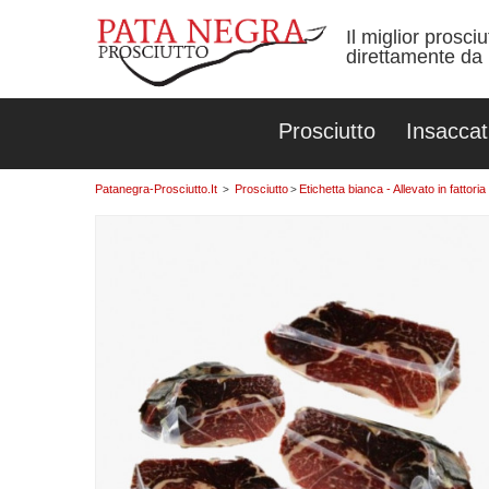
Il miglior prosci
direttamente da 
Prosciutto
Insaccat
Patanegra-Prosciutto.it
Prosciutto
Etichetta bianca - Allevato in fatto
>
>