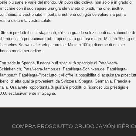
delle più sane e varie del mondo. Un buon olio d'oliva, non solo è in grado di
arricchire con il suo sapore una grande varietà di piatti, ma che, inoltre,
contribuirà al vostro cibo importanti nutrienti con grande valore sia per la
vostra dieta e la vostra salute.
Oltre ai prodotti iberici stagionati, c'è una grande selezione di carni iberiche di
ottima qualità per cucinare tutti i tipi di piatti gustosi e sani. Minimo 100 kg di
Iberisches Schweinefleisch per ordine. Minimo 100kg di carne di maiale
iberico medio per ordine.
Con sede in Spagna, il negozio di specialità spagnole di PataNegra-
Schinken.ch, PataNegra-Jamon.es, PataNegra-Schinken.de, PataNegra-
Jambon.fr, PataNegra-Prosciutto.it vi offre la possibilità di acquistare prosciutt
iberici di alta qualità provenienti da Svizzera, Spagna, Germania, Francia e
Italia. Ora avete l'opportunità di gustare prodotti di riconosciuto prestigio e
D.O. esclusivamente in Spagna.
COMPRA PROSCIUTTO CRUDO JAMÓN IBÉRIC