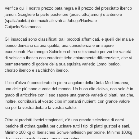
Verifica qui il nostro prezzo pata negra e il prezzo del prosciutto iberico
jamón. Scegliere la parte posteriore (prosciutto/jamón) o anteriore
(spalla/paleta) dei maiali allevati a Jabugo/Huelva e
Guijuelo/Salamanca.
Gli insaccati sono classificati tra i prodotti affumicati, e quelli del maiale
iberico derivano da una qualità, una consistenza e un sapore
eccezionali. Pantanegra-Schinken.ch ha selezionato per voi tre varietà
di salsiccia iberica con caratteristiche chiaramente differenziate, che vi
permetteranno di godere della sua squisita varietà: Lomo iberico,
chorizo iberico e salchichón iberico.
L'olio d'oliva è considerato la pietra angolare della Dieta Mediterranea,
una delle più sane e varie del mondo. Un buon olio d'oliva, non solo è in
grado di arricchire con il suo sapore una grande varietà di piatti, ma che,
inoltre, contribuirà al vostro cibo importanti nutrienti con grande valore
sia per la vostra dieta e la vostra salute.
Oltre ai prodotti iberici stagionati, c'è una grande selezione di carni
iberiche di ottima qualità per cucinare tutti i tipi di piatti gustosi e sani.
Minimo 100 kg di Iberisches Schweinefleisch per ordine. Minimo 100kg
di carne di maiale iberico medio per ordine.