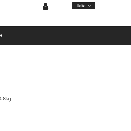
Italia
e
4.8kg