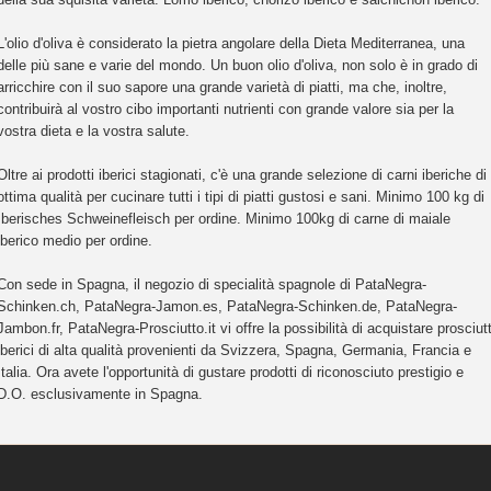
L'olio d'oliva è considerato la pietra angolare della Dieta Mediterranea, una
delle più sane e varie del mondo. Un buon olio d'oliva, non solo è in grado di
arricchire con il suo sapore una grande varietà di piatti, ma che, inoltre,
contribuirà al vostro cibo importanti nutrienti con grande valore sia per la
vostra dieta e la vostra salute.
Oltre ai prodotti iberici stagionati, c'è una grande selezione di carni iberiche di
ottima qualità per cucinare tutti i tipi di piatti gustosi e sani. Minimo 100 kg di
Iberisches Schweinefleisch per ordine. Minimo 100kg di carne di maiale
iberico medio per ordine.
Con sede in Spagna, il negozio di specialità spagnole di PataNegra-
Schinken.ch, PataNegra-Jamon.es, PataNegra-Schinken.de, PataNegra-
Jambon.fr, PataNegra-Prosciutto.it vi offre la possibilità di acquistare prosciutt
iberici di alta qualità provenienti da Svizzera, Spagna, Germania, Francia e
Italia. Ora avete l'opportunità di gustare prodotti di riconosciuto prestigio e
D.O. esclusivamente in Spagna.