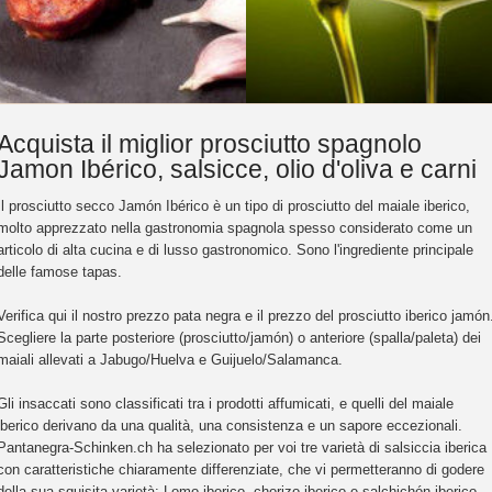
Acquista il miglior prosciutto spagnolo
Jamon Ibérico, salsicce, olio d'oliva e carni
Il prosciutto secco Jamón Ibérico è un tipo di prosciutto del maiale iberico,
molto apprezzato nella gastronomia spagnola spesso considerato come un
articolo di alta cucina e di lusso gastronomico. Sono l'ingrediente principale
delle famose tapas.
Verifica qui il nostro prezzo pata negra e il prezzo del prosciutto iberico jamón
Scegliere la parte posteriore (prosciutto/jamón) o anteriore (spalla/paleta) dei
maiali allevati a Jabugo/Huelva e Guijuelo/Salamanca.
Gli insaccati sono classificati tra i prodotti affumicati, e quelli del maiale
iberico derivano da una qualità, una consistenza e un sapore eccezionali.
Pantanegra-Schinken.ch ha selezionato per voi tre varietà di salsiccia iberica
con caratteristiche chiaramente differenziate, che vi permetteranno di godere
della sua squisita varietà: Lomo iberico, chorizo iberico e salchichón iberico.