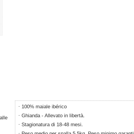
100% maiale ibérico
Ghianda - Allevato in libertà.
alle
Stagionatura di 18-48 mesi.
Peso medio per spalla 5.5kg. Peso minimo garanti