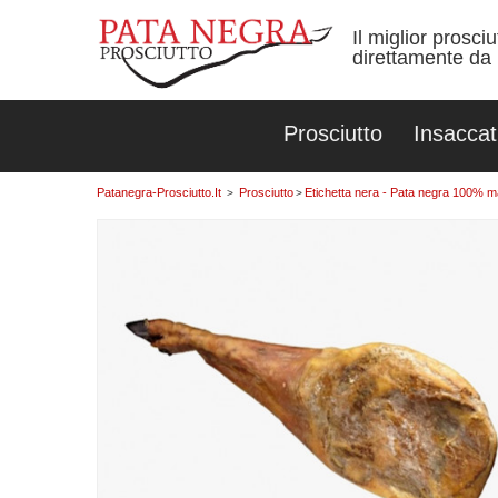
Il miglior prosci
direttamente da 
Prosciutto
Insaccat
Patanegra-Prosciutto.it
Prosciutto
Etichetta nera - Pata negra 100% mai
>
>